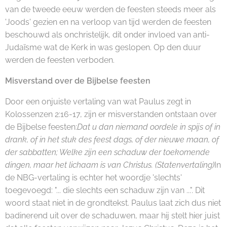
van de tweede eeuw werden de feesten steeds meer als
'Joods' gezien en na verloop van tijd werden de feesten
beschouwd als onchristelijk, dit onder invloed van anti-
Judaïsme wat de Kerk in was geslopen. Op den duur
werden de feesten verboden.
Misverstand over de Bijbelse feesten
Door een onjuiste vertaling van wat Paulus zegt in
Kolossenzen 2:16-17, zijn er misverstanden ontstaan over
de Bijbelse feesten:
Dat u dan niemand oordele in spijs of in
drank, of in het stuk des feest dags, of der nieuwe maan, of
der sabbatten; Welke zijn een schaduw der toekomende
dingen, maar het lichaam is van Christus. (Statenvertaling)
In
de NBG-vertaling is echter het woordje 'slechts'
toegevoegd: "... die slechts een schaduw zijn van ...". Dit
woord staat niet in de grondtekst. Paulus laat zich dus niet
badinerend uit over de schaduwen, maar hij stelt hier juist