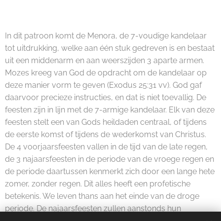
In dit patroon komt de Menora, de 7-voudige kandelaar
tot uitdrukking, welke aan één stuk gedreven is en bestaat
uit een middenarm en aan weerszijden 3 aparte armen.
Mozes kreeg van God de opdracht om de kandelaar op
deze manier vorm te geven (Exodus 25:31 vv). God gaf
daarvoor precieze instructies, en dat is niet toevallig. De
feesten zijn in lijn met de 7-armige kandelaar. Elk van deze
feesten stelt een van Gods heildaden centraal, of tijdens
de eerste komst of tijdens de wederkomst van Christus.
De 4 voorjaarsfeesten vallen in de tijd van de late regen,
de 3 najaarsfeesten in de periode van de vroege regen en
de periode daartussen kenmerkt zich door een lange hete
zomer, zonder regen. Dit alles heeft een profetische
betekenis. We leven thans aan het einde van de droge
periode. De najaarsfeesten zullen aanstonds hun
vervulling krijgen.