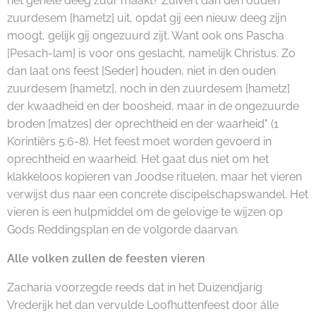
het gehele deeg zuur maakt? Zuivert dan den ouden
zuurdesem [hametz] uit, opdat gij een nieuw deeg zijn
moogt, gelijk gij ongezuurd zijt. Want ook ons Pascha
[Pesach-lam] is voor ons geslacht, namelijk Christus. Zo
dan laat ons feest [Seder] houden, niet in den ouden
zuurdesem [hametz], noch in den zuurdesem [hametz]
der kwaadheid en der boosheid, maar in de ongezuurde
broden [matzes] der oprechtheid en der waarheid" (1
Korintiërs 5:6-8). Het feest moet worden gevoerd in
oprechtheid en waarheid. Het gaat dus niet om het
klakkeloos kopieren van Joodse rituelen, maar het vieren
verwijst dus naar een concrete discipelschapswandel. Het
vieren is een hulpmiddel om de gelovige te wijzen op
Gods Reddingsplan en de volgorde daarvan.
Alle volken zullen de feesten vieren
Zacharia voorzegde reeds dat in het Duizendjarig
Vrederijk het dan vervulde Loofhuttenfeest door álle