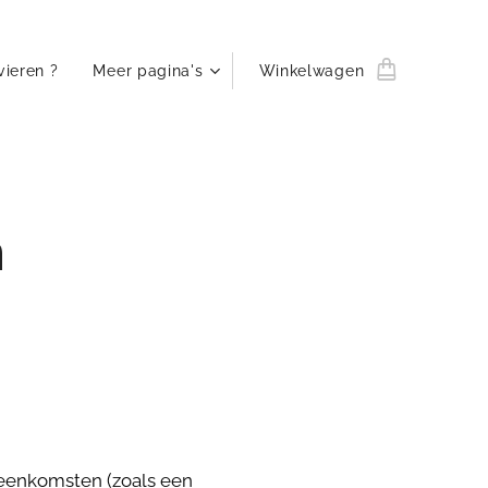
vieren ?
Meer pagina's
Winkelwagen
m
ijeenkomsten (zoals een