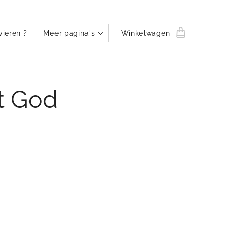
vieren ?
Meer pagina's
Winkelwagen
at God