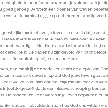
chtigheid te beoefenen waardoor je voldoet aan je eig
 nu goed genoeg` Je wordt een doener van wet en beoefen
 welke denominatie jij je op dat moment prettig voelt. Zo
geestelijke oordeel over je leven. Je erkent dat je zondi
n. Het kenmerk is vaak dat je berouw hebt over je daden.
l rechtvaardig is. Met Hem als priester weet je dat je 
f gered bent. De daden nu zijn gevolg van jouw geloof i
en is. De controle geef je over aan Hem.
je leven, dan maak jij de goede keuze om de diepte van Go
 niet kan maar, vertrouwd er op dat God jouw leven gaat b
 Geest welke jouw hart ontvankelijk maakt voor Zijn wett
us in jou! Je gelooft dat je een nieuwe schepping bent en
is. De zonden welke er waren in je leven bepalen niet lan
achter dat we niet voldeden aan hoe God ons wilde zien