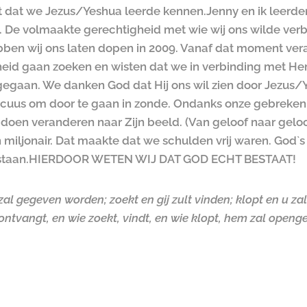
t dat we Jezus/Yeshua leerde kennen.
Jenny en ik leerd
. De volmaakte gerechtigheid met wie wij ons wilde verbi
en wij ons laten dopen in 2009. Vanaf dat moment vera
heid gaan zoeken en wisten dat we in verbinding met He
 gegaan. We danken God dat Hij ons wil zien door Jezus/
excuus om door te gaan in zonde. Ondanks onze gebreken 
doen veranderen naar Zijn beeld. (Van geloof naar geloo
iljonair. Dat maakte dat we schulden vrij waren. God`s
staan.
HIERDOOR WETEN WIJ DAT GOD ECHT BESTAAT!
 zal gegeven worden; zoekt en gij zult vinden; klopt en u 
, ontvangt, en wie zoekt, vindt, en wie klopt, hem zal ope