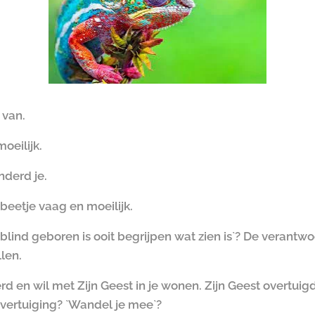
r van.
oeilijk.
nderd je.
 beetje vaag en moeilijk.
ind geboren is ooit begrijpen wat zien is`? De verantwoo
llen.
d en wil met Zijn Geest in je wonen. Zijn Geest overtuigd
overtuiging? `Wandel je mee`?