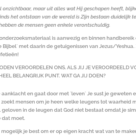
 onzichtbaar, maar uit alles wat Hij geschapen heeft, blij
nds het ontstaan van de wereld is Zijn bestaan duidelijk t
hebben de mensen geen enkele verontschuldig.
het onderzoeksmateriaal is aanwezig en binnen handbereik
 Bijbel` met daarin de getuigenissen van Jezus/Yeshua. 
fetieën!
ODEN VEROORDELEN ONS. ALS JIJ JE VEROORDEELD VO
EEL BELANGRIJK PUNT. WAT GA JIJ DOEN?
 aanklacht en gaat door met `leven` Je sust je geweten en
zoekt mensen om je heen welke leugens tot waarheid make
 wil geloven in de leugen dat God niet bestaat omdat je si
 dat moet.
 mogelijk je best om er op eigen kracht wat van te maken