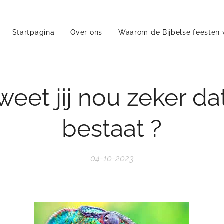
Startpagina
Over ons
Waarom de Bijbelse feesten 
eet jij nou zeker d
bestaat ?
04-10-2023