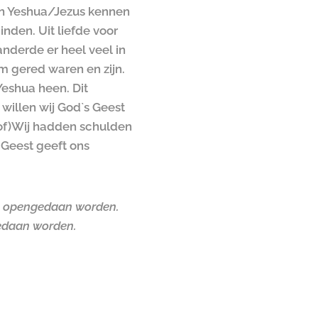
en Yeshua/Jezus kennen
nden. Uit liefde voor
nderde er heel veel in
m gered waren en zijn.
Yeshua heen. Dit
willen wij God`s Geest
f)
Wij hadden schulden
 Geest geeft ons
zal opengedaan worden.
ngedaan worden.