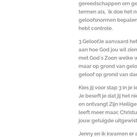
gereedschappen om gere
termen als, `ik doe het
geloofsnormen bepalen in
hebt controle.
3 Geloof
Je aanvaard het 
aan hoe God jou wil zie
met God`s Zoon welke we
maar op grond van geloo
geloof op grond van dad
Kies jij voor stap 3 in 
Je beseft je dat jij het
en ontvangt Zijn Heilige
leeft meer maar, Christ
jouw getuigde uitgewist 
Jenny en ik kwamen er 