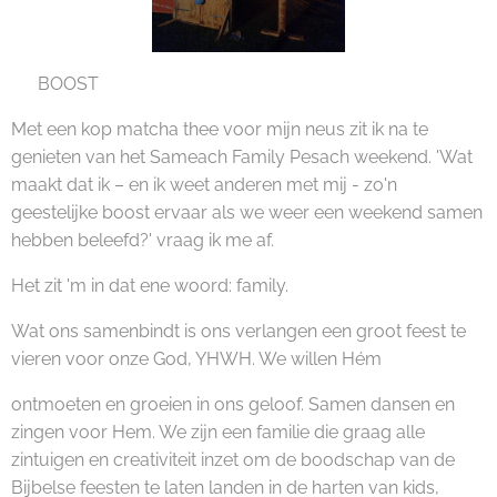
👑 BOOST
Met een kop matcha thee voor mijn neus zit ik na te
genieten van het Sameach Family Pesach weekend. 'Wat
maakt dat ik – en ik weet anderen met mij - zo'n
geestelijke boost ervaar als we weer een weekend samen
hebben beleefd?' vraag ik me af.
Het zit 'm in dat ene woord: family.
Wat ons samenbindt is ons verlangen een groot feest te
vieren voor onze God, YHWH. We willen Hém
ontmoeten en groeien in ons geloof. Samen dansen en
zingen voor Hem. We zijn een familie die graag alle
zintuigen en creativiteit inzet om de boodschap van de
Bijbelse feesten te laten landen in de harten van kids,